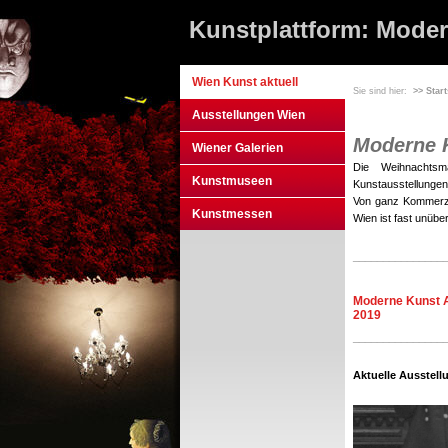
Kunstplattform: Moder
Wien Kunst aktuell
Sie sind hier:
>> Start
Ausstellungen Wien
Moderne 
Wiener Galerien
Die Weihnachtsm
Kunstmuseen
Kunstausstellungen:
Von ganz Kommerz b
Kunstmessen
Wien ist fast unüb
_______________
Moderne Kunst A
2019
_______________
Aktuelle Ausstel