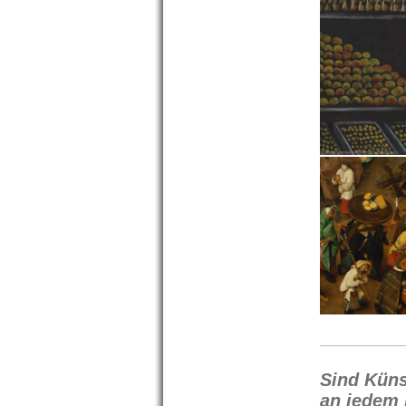
_______________
Sind Küns
an jedem 